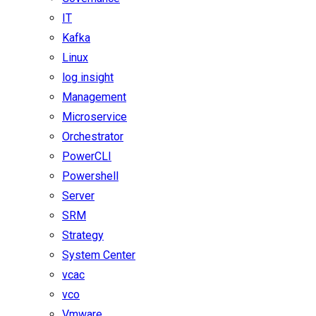
IT
Kafka
Linux
log insight
Management
Microservice
Orchestrator
PowerCLI
Powershell
Server
SRM
Strategy
System Center
vcac
vco
Vmware