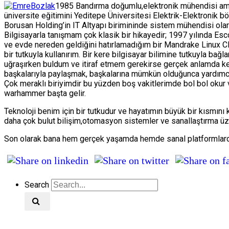
1985 Bandırma doğumlu,elektronik mühendisi ama 
üniversite eğitimini Yeditepe Üniversitesi Elektrik-Elektroni
Borusan Holding’in IT Altyapı birimininde sistem mühendisi ola
Bilgisayarla tanışmam çok klasik bir hikayedir; 1997 yılında 
ve evde nereden geldiğini hatırlamadığım bir Mandrake Linux CD’
bir tutkuyla kullanırım. Bir kere bilgisayar bilimine tutkuyla bağ
uğraşırken buldum ve itiraf etmem gerekirse gerçek anlamda k
başkalarıyla paylaşmak, başkalarına mümkün olduğunca yardımcı
Çok meraklı biriyimdir bu yüzden boş vakitlerimde bol bol okur 
warhammer başta gelir.
Teknoloji benim için bir tutkudur ve hayatımın büyük bir kısmını
daha çok bulut bilişim,otomasyon sistemler ve sanallaştırma üze
Son olarak bana hem gerçek yaşamda hemde sanal platformlarda 
Search