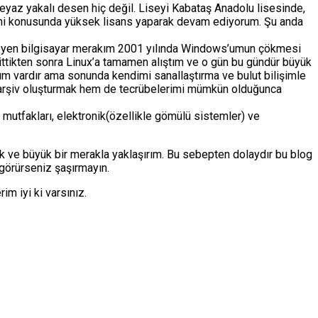
yaz yakalı desen hiç değil. Liseyi Kabataş Anadolu lisesinde,
timi konusunda yüksek lisans yaparak devam ediyorum. Şu anda
itmeyen bilgisayar merakım 2001 yılında Windows’umun çökmesi
gittikten sonra Linux’a tamamen alıştım ve o gün bu gündür büyük
lığım vardır ama sonunda kendimi sanallaştırma ve bulut bilişimle
 arşiv oluşturmak hem de tecrübelerimi mümkün olduğunca
 mutfakları, elektronik(özellikle gömülü sistemler) ve
çık ve büyük bir merakla yaklaşırım. Bu sebepten dolaydır bu blog
 görürseniz şaşırmayın.
m iyi ki varsınız.