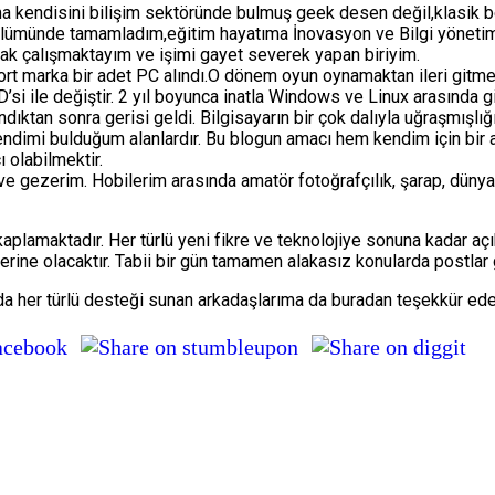
kendisini bilişim sektöründe bulmuş geek desen değil,klasik be
k bölümünde tamamladım,eğitim hayatıma İnovasyon ve Bilgi yöne
rak çalışmaktayım ve işimi gayet severek yapan biriyim.
Escort marka bir adet PC alındı.O dönem oyun oynamaktan ileri g
si ile değiştir. 2 yıl boyunca inatla Windows ve Linux arasında 
landıktan sonra gerisi geldi. Bilgisayarın bir çok dalıyla uğraşmış
endimi bulduğum alanlardır. Bu blogun amacı hem kendim için bir
 olabilmektir.
ve gezerim. Hobilerim arasında amatör fotoğrafçılık, şarap, dünya
 kaplamaktadır. Her türlü yeni fikre ve teknolojiye sonuna kadar a
rine olacaktır. Tabii bir gün tamamen alakasız konularda postlar
her türlü desteği sunan arkadaşlarıma da buradan teşekkür ederi