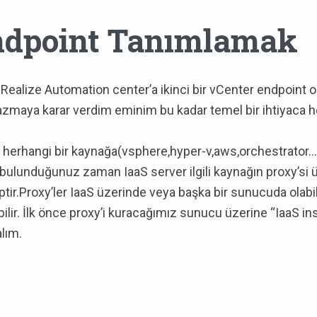
ndpoint Tanımlamak
ealize Automation center’a ikinci bir vCenter endpoint ol
azmaya karar verdim eminim bu kadar temel bir ihtiyaca h
herhangi bir kaynağa(vsphere,hyper-v,aws,orchestrator….
e bulunduğunuz zaman IaaS server ilgili kaynağın proxy’si 
hiptir.Proxy’ler IaaS üzerinde veya başka bir sunucuda olab
lir. İlk önce proxy’i kuracağımız sunucu üzerine “IaaS inst
alım.