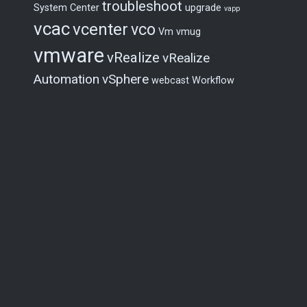
troubleshoot
System Center
upgrade
vapp
vcac
vcenter
vco
Vm
vmug
vmware
vRealize
vRealize
Automation
vSphere
webcast
Workflow