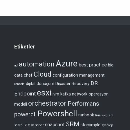
Etiketler
Azure
automation
best practice
big
ad
Cloud
data
chef
configuration management
DR
dijital dönüşüm
Disaster Recovery
console
esxi
Endpoint
jvm
kafka
network
operasyon
orchestrator
Performans
modeli
Powershell
powercli
runbook
Run Program
SRM
snapshot
storsimple
schedule task
Server
sysprep