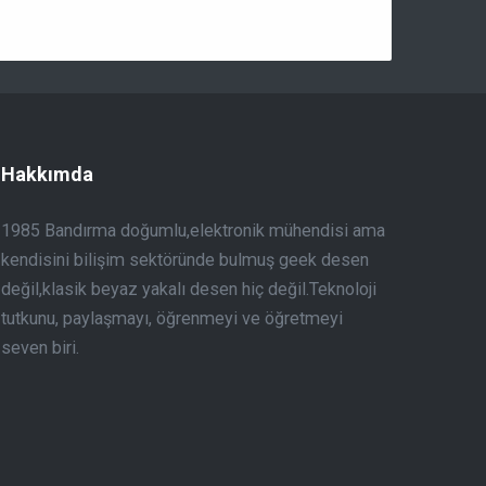
Hakkımda
1985 Bandırma doğumlu,elektronik mühendisi ama
kendisini bilişim sektöründe bulmuş geek desen
değil,klasik beyaz yakalı desen hiç değil.Teknoloji
tutkunu, paylaşmayı, öğrenmeyi ve öğretmeyi
seven biri.