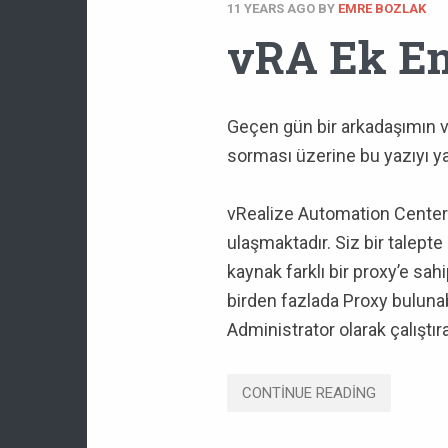
11 YEARS AGO
BY
EMRE BOZLAK
vRA Ek E
Geçen gün bir arkadaşımın vR
sorması üzerine bu yazıyı y
vRealize Automation Center 
ulaşmaktadır. Siz bir talept
kaynak farklı bir proxy’e sa
birden fazlada Proxy bulunabi
Administrator olarak çalıştır
CONTINUE READING