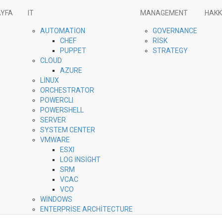
YFA
IT
MANAGEMENT
HAKK
AUTOMATION
GOVERNANCE
CHEF
RISK
PUPPET
STRATEGY
CLOUD
AZURE
LINUX
ORCHESTRATOR
POWERCLI
POWERSHELL
SERVER
SYSTEM CENTER
VMWARE
ESXI
LOG INSIGHT
SRM
VCAC
VCO
WINDOWS
ENTERPRISE ARCHITECTURE