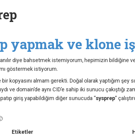
rep
 yapmak ve klone iş
lanılır diye bahsetmek istemiyorum, hepimizin bildiğine v
ımı göstermek istiyorum.
e bir kopyasını almam gerekti. Doğal olarak yaptığım şey 
tlıydı ve domain’de aynı CID’e sahip iki sunucu çakıştığı z
apatıp giriş yapabildiğim diğer sunucuda “
sysprep
” çalış
🙂
Etiketler