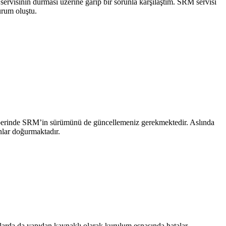
rvisinin durması üzerine garip bir sorunla karşılaştım. SRM servisi
urum oluştu.
aberinde SRM’in sürümünü de güncellemeniz gerekmektedir. Aslında
nlar doğurmaktadır.
larda da yapıdan kaynaklı olarak kurulum esnasında hatalar