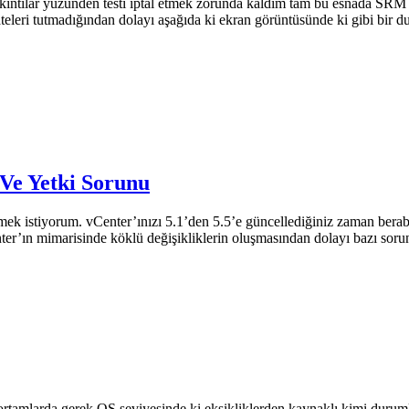
ıntılar yüzünden testi iptal etmek zorunda kaldım tam bu esnada SRM se
teleri tutmadığından dolayı aşağıda ki ekran görüntüsünde ki gibi bir d
Ve Yetki Sorunu
ek istiyorum. vCenter’ınızı 5.1’den 5.5’e güncellediğiniz zaman ber
er’ın mimarisinde köklü değişikliklerin oluşmasından dolayı bazı soru
ortamlarda gerek OS seviyesinde ki eksikliklerden kaynaklı kimi durum