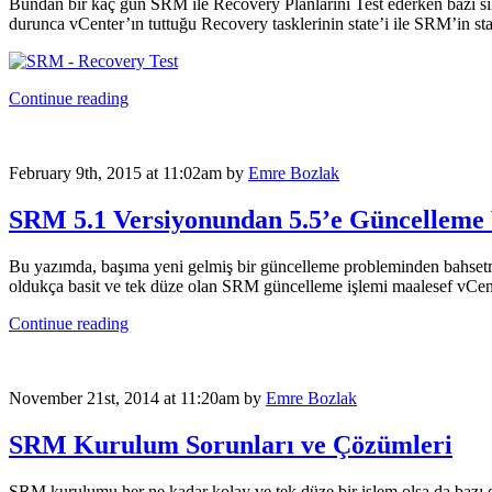
Bundan bir kaç gün SRM ile Recovery Planlarını Test ederken bazı sık
durunca vCenter’ın tuttuğu Recovery tasklerinin state’i ile SRM’in sta
Continue reading
February 9th, 2015 at 11:02am
by
Emre Bozlak
SRM 5.1 Versiyonundan 5.5’e Güncelleme 
Bu yazımda, başıma yeni gelmiş bir güncelleme probleminden bahsetm
oldukça basit ve tek düze olan SRM güncelleme işlemi maalesef vCent
Continue reading
November 21st, 2014 at 11:20am
by
Emre Bozlak
SRM Kurulum Sorunları ve Çözümleri
SRM kurulumu her ne kadar kolay ve tek düze bir işlem olsa da bazı 