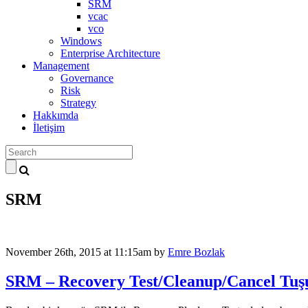
SRM
vcac
vco
Windows
Enterprise Architecture
Management
Governance
Risk
Strategy
Hakkımda
İletişim
SRM
November 26th, 2015 at 11:15am
by
Emre Bozlak
SRM – Recovery Test/Cleanup/Cancel Tu