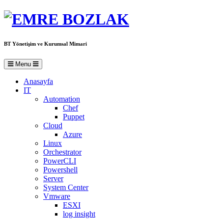
BT Yönetişim ve Kurumsal Mimari
Menu
Anasayfa
IT
Automation
Chef
Puppet
Cloud
Azure
Linux
Orchestrator
PowerCLI
Powershell
Server
System Center
Vmware
ESXI
log insight