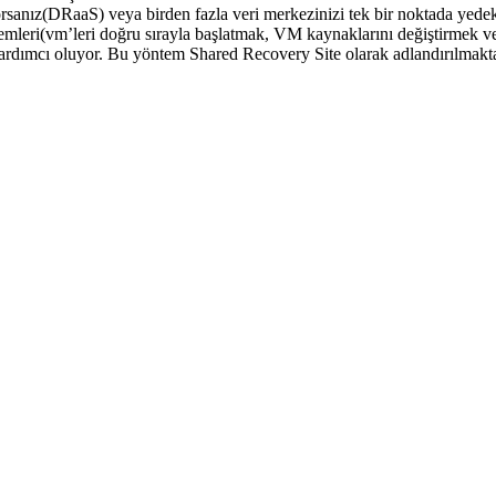
orsanız(DRaaS) veya birden fazla veri merkezinizi tek bir noktada yed
leri(vm’leri doğru sırayla başlatmak, VM kaynaklarını değiştirmek vey
ardımcı oluyor. Bu yöntem Shared Recovery Site olarak adlandırılmakta