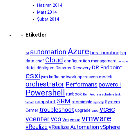
Haziran 2014
Mart 2014
Şubat 2014
Etiketler
Azure
automation
best practice
big
ad
Cloud
data
chef
configuration management
console
DR
Endpoint
dijital dönüşüm
Disaster Recovery
esxi
jvm
kafka
network
operasyon modeli
orchestrator
Performans
powercli
Powershell
runbook
Run Program
schedule task
SRM
snapshot
storsimple
System
Server
sysprep
vcac
troubleshoot
Center
upgrade
vapp
vmware
vcenter
vco
Vm
vmug
vRealize
vRealize Automation
vSphere