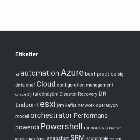
Etiketler
Azure
automation
best practice
big
ad
Cloud
data
chef
configuration management
DR
dijital dönüşüm
Disaster Recovery
console
esxi
Endpoint
jvm
kafka
network
operasyon
orchestrator
Performans
modeli
Powershell
powercli
runbook
Run Program
SRM
snapshot
storsimple
schedule task
Server
sysprep