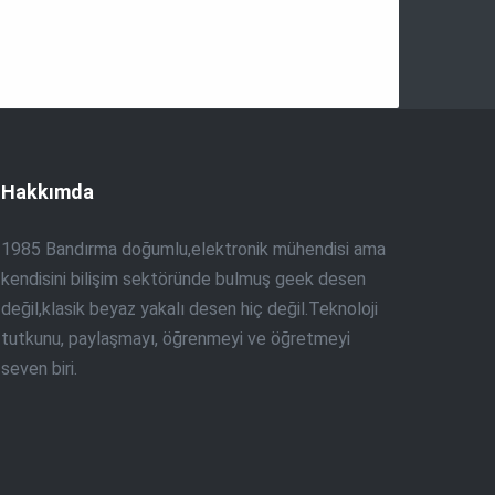
Hakkımda
1985 Bandırma doğumlu,elektronik mühendisi ama
kendisini bilişim sektöründe bulmuş geek desen
değil,klasik beyaz yakalı desen hiç değil.Teknoloji
tutkunu, paylaşmayı, öğrenmeyi ve öğretmeyi
seven biri.