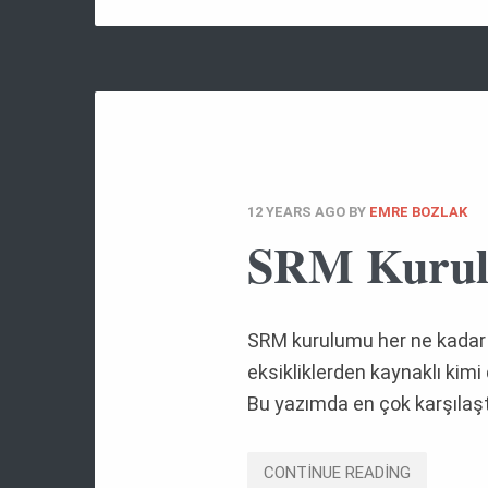
12 YEARS AGO
BY
EMRE BOZLAK
SRM Kurulu
SRM kurulumu her ne kadar k
eksikliklerden kaynaklı kim
Bu yazımda en çok karşılaş
CONTINUE READING