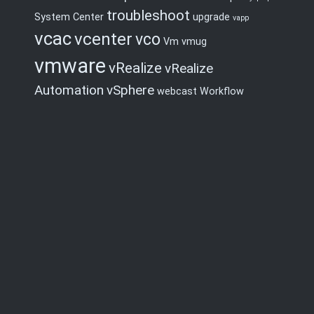
troubleshoot
System Center
upgrade
vapp
vcac
vcenter
vco
Vm
vmug
vmware
vRealize
vRealize
Automation
vSphere
webcast
Workflow