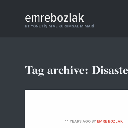
BT YÖNETIŞIM VE KURUMSAL MIMARI
Tag archive: Disast
11 YEARS AGO
BY
EMRE BOZLAK