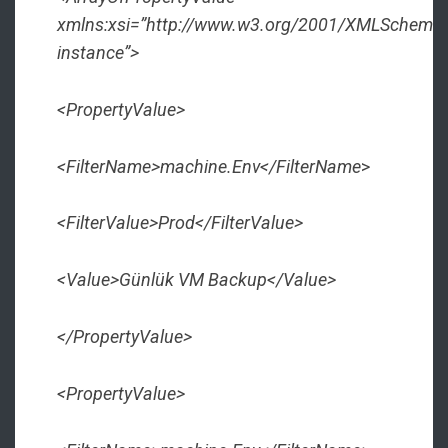
xmlns:xsi=”http://www.w3.org/2001/XMLSchema-
instance”>
<PropertyValue>
<FilterName>machine.Env</FilterName
>
<FilterValue>Prod</FilterValue>
<Value>Günlük VM Backup</Value>
</PropertyValue>
<PropertyValue>