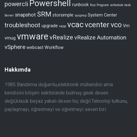
Powershell
powercli
runbook
Run Program
schedule task
SRM
snapshot
storsimple
System Center
Server
sysprep
vcac
vcenter
vco
troubleshoot
upgrade
Vm
vapp
vmware
vRealize
vRealize Automation
vmug
vSphere
webcast
Workflow
Hakkımda
1985 Bandırma doğumlu,elektronik mühendisi ama
kendisini bilişim sektöründe bulmuş geek desen
değil,klasik beyaz yakalı desen hiç değil.Teknoloji tutkunu,
paylaşmayı, öğrenmeyi ve öğretmeyi seven biri.