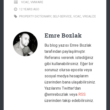
VCAC
,
VMWARE
12 YEARS AGO
PROPERTY DICTIONARY
,
SELF-SERVICE
,
VCAC
,
VREALIZE
Emre Bozlak
Bu blog yazısı Emre Bozlak
tarafından paylaşılmıştır.
Referans vererek istediğiniz
gibi kullanabilirsiniz. Eğer bir
sorunuz olursa eposta veya
sosyal medya hesaplarım
üzerinden bana ulaşabilirsiniz.
Yazılarımı Twitter'dan
@emrebozlak veya
RSS
üzerinden takip edebilirsiniz.