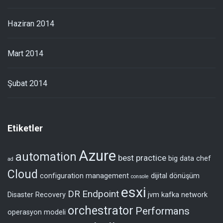
Haziran 2014
Mart 2014
Şubat 2014
Etiketler
Azure
automation
best practice
big data
chef
ad
Cloud
configuration management
dijital dönüşüm
console
esxi
DR
Endpoint
Disaster Recovery
jvm
kafka
network
orchestrator
Performans
operasyon modeli